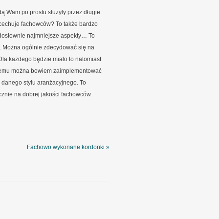
 Wam po prostu służyły przez długie
ze cechuje fachowców? To także bardzo
 dosłownie najmniejsze aspekty… To
w. Można ogólnie zdecydować się na
 Dla każdego będzie miało to natomiast
oblemu można bowiem zaimplementować
do danego stylu aranżacyjnego. To
cznie na dobrej jakości fachowców.
Fachowo wykonane kordonki »