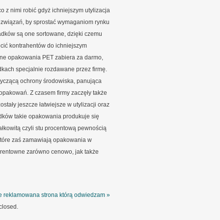
 z nimi robić gdyż ichniejszym utylizacja
rozwiązań, by sprostać wymaganiom rynku
padków są one sortowane, dzięki czemu
cić kontrahentów do ichniejszym
dne opakowania PET zabiera za darmo,
kach specjalnie rozdawane przez firmę.
tyczącą ochrony środowiska, panująca
u opakowań. Z czasem firmy zaczęły także
tały jeszcze łatwiejsze w utylizacji oraz
padków takie opakowania produkuje się
całkowitą czyli stu procentową pewnością
iektóre zaś zamawiają opakowania w
j rentowne zarówno cenowo, jak także
e reklamowana strona którą odwiedzam »
closed.