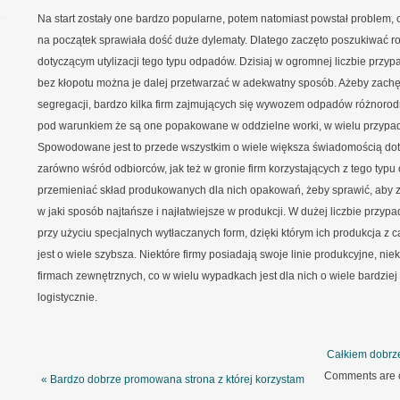
Na start zostały one bardzo popularne, potem natomiast powstał problem, co
na początek sprawiała dość duże dylematy. Dlatego zaczęto poszukiwać 
dotyczącym utylizacji tego typu odpadów. Dzisiaj w ogromnej liczbie przy
bez kłopotu można je dalej przetwarzać w adekwatny sposób. Ażeby zachę
segregacji, bardzo kilka firm zajmujących się wywozem odpadów różnoro
pod warunkiem że są one popakowane w oddzielne worki, w wielu przypad
Spowodowane jest to przede wszystkim o wiele większa świadomością do
zarówno wśród odbiorców, jak też w gronie firm korzystających z tego typ
przemieniać skład produkowanych dla nich opakowań, żeby sprawić, aby zos
w jaki sposób najtańsze i najłatwiejsze w produkcji. W dużej liczbie przy
przy użyciu specjalnych wytłaczanych form, dzięki którym ich produkcja z 
jest o wiele szybsza. Niektóre firmy posiadają swoje linie produkcyjne, n
firmach zewnętrznych, co w wielu wypadkach jest dla nich o wiele bardzie
logistycznie.
Całkiem dobrz
Comments are 
« Bardzo dobrze promowana strona z której korzystam