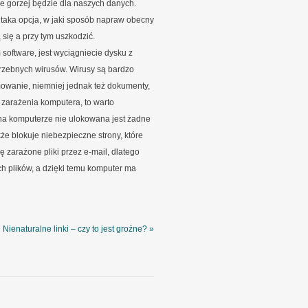
nie gorzej będzie dla naszych danych.
k taka opcja, w jaki sposób napraw obecny
się a przy tym uszkodzić.
oftware, jest wyciągniecie dysku z
rzebnych wirusów. Wirusy są bardzo
owanie, niemniej jednak też dokumenty,
 zarażenia komputera, to warto
 na komputerze nie ulokowana jest żadne
że blokuje niebezpieczne strony, które
 zarażone pliki przez e-mail, dlatego
h plików, a dzięki temu komputer ma
Nienaturalne linki – czy to jest groźne? »