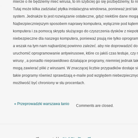
mierze o ile będziemy mieć wirusa, to im szybciej go się pozbędziemy, to 
Tutaj może kilka zadziałać płytka instalacyjna windowsa, ponieważ jest ta
system. Jednakże to jest rozwiązanie ostateczne, gdyż niektóre dane mogą 
Najbezpieczniejszym sposobem naprawy komputera, wyłącznie pod kątem s
komputera i za pomocą skryptu służącego do czyszczenia dysków z niepot
niebezpieczne dla naszego komputera, ponieważ psują nie tylko oprogram
a wszak na tym nam najbardziej powinno zależeć. aby nie doprowadzić do
uruchomić oprogramowanie antywirusowe, które co jakiś czas testuje, czy
wirusy , a ponadto nieprawidłowo działające programy, niemniej jednak tak
mogą zawierać pliki z wirusami. W znaczącej liczbie przypadków dostaje się
takie programy również sprawdzają e-maile pod względem niebezpiecznyc
możliwość być chroniony w stu procentach.
« Przeprowadzki warszawa tanio
Comments are closed.